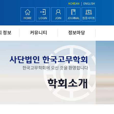
|
KOREAN
ENGLISH
HOME
LOGIN
JOIN
JOURNAL
원문사이트
지 정보
커뮤니티
정보마당
사단법인 한국고무학회
한국고무학회에 오신 것을 환영합니다
학회소개