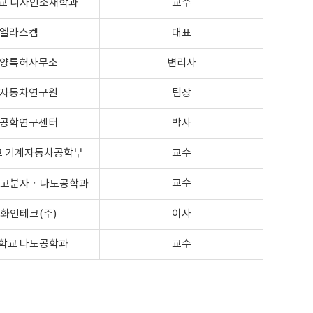
교 디자인소재학과
교수
엘라스켐
대표
양특허사무소
변리사
자동차연구원
팀장
공학연구센터
박사
교 기계자동차공학부
교수
교수
 고분자ㆍ나노공학과
화인테크(주)
이사
학교 나노공학과
교수