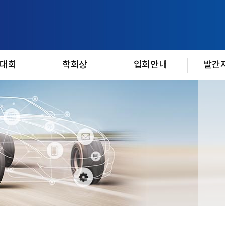
대회
학회상
입회안내
발간