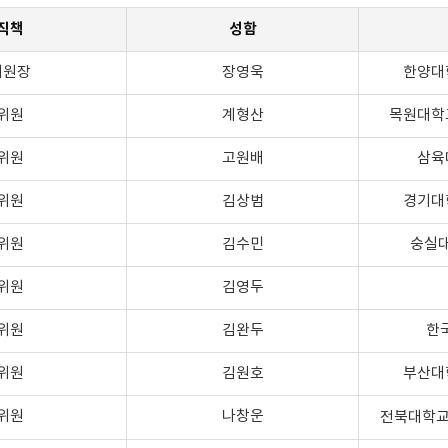
직책
성함
위원장
장영욱
한양대
위원
계형산
목원대학
위원
고원배
삼육
위원
김상범
경기대
위원
김수민
숭실
위원
김영두
위원
김완두
한
위원
김원호
부산대
위원
나창운
전북대학교