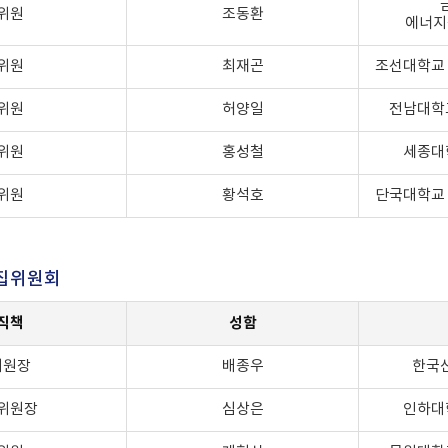
위원
조동환
에너지
위원
최재곤
조선대학교
위원
허양일
전남대학
위원
홍성철
세종대
위원
황석호
단국대학교
집위원회
직책
성함
위원장
배종우
한국
위원장
심상은
인하대