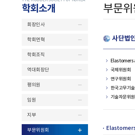
THE RUBBER SOCIETY OF KOREA
학회소개
부문위
회장인사
사단법인
학회연혁
학회조직
Elastomer
역대회장단
국제위원회
연구위원회
평의원
한국고무기술
기술자문위원
임원
지부
Elastome
부문위원회