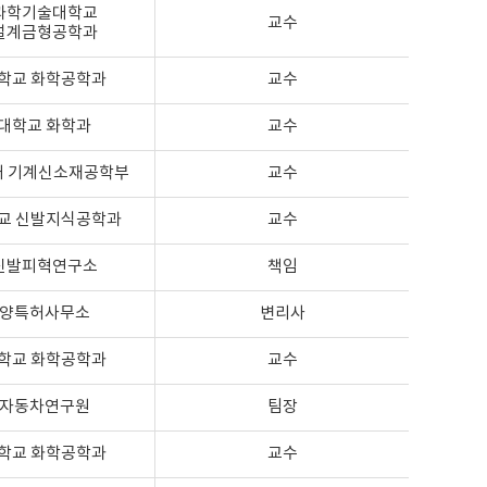
과학기술대학교
교수
설계금형공학과
학교 화학공학과
교수
대학교 화학과
교수
대 기계신소재공학부
교수
교 신발지식공학과
교수
신발피혁연구소
책임
양특허사무소
변리사
학교 화학공학과
교수
자동차연구원
팀장
학교 화학공학과
교수