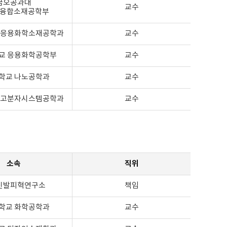
금오공과대
교수
융합소재공학부
 응용화학소재공학과
교수
교 응용화학공학부
교수
학교 나노공학과
교수
 고분자시스템공학과
교수
소속
직위
신발피혁연구소
책임
학교 화학공학과
교수