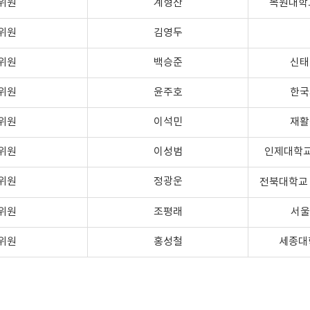
위원
계형산
목원대학
위원
김영두
위원
백승준
신태
위원
윤주호
한국
위원
이석민
재활
위원
이성범
인제대학
위원
정광운
전북대학교
위원
조평래
서울
위원
홍성철
세종대