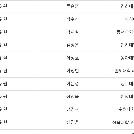
위원
류승훈
경희대
위원
박수진
인하
위원
박차철
동서대학
위원
심상은
인하대
위원
이상호
동아대
위원
이성범
인제대학
위원
이은경
청주대
위원
장영욱
한양대
위원
정경호
수원대
위원
정광운
전북대학교