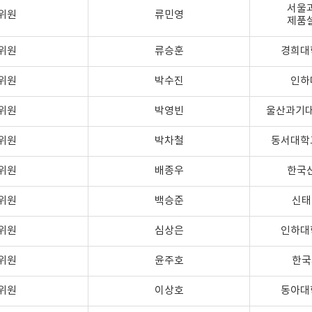
서울
위원
류민영
제품
위원
류승훈
경희대
위원
박수진
인하
위원
박영빈
울산과기
위원
박차철
동서대학
위원
배종우
한국
위원
백승준
신태
위원
심상은
인하대
위원
윤주호
한국
위원
이상호
동아대