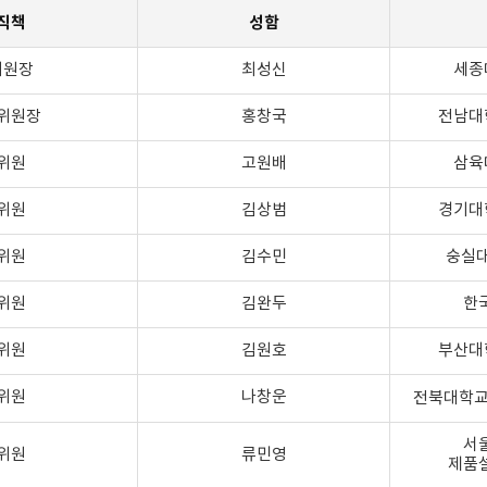
직책
성함
위원장
최성신
세종
위원장
홍창국
전남대
위원
고원배
삼육
위원
김상범
경기대
위원
김수민
숭실
위원
김완두
한
위원
김원호
부산대
위원
나창운
전북대학교
서
위원
류민영
제품