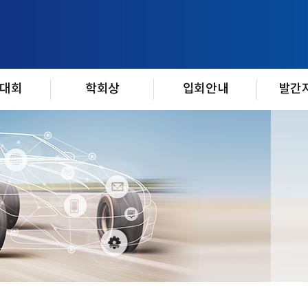
대회
학회상
입회안내
발간