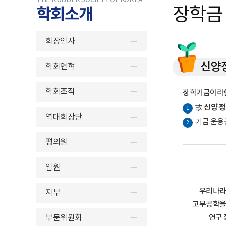
THE RUBBER SOCIETY OF KOREA
학회소개
장학금
회장인사
신양
학회연혁
학회조직
장학기금이라함
신양 
故
1
역대회장단
기금 운용
2
평의원
임원
우리나라
지부
고무공학을
부문위원회
연구 