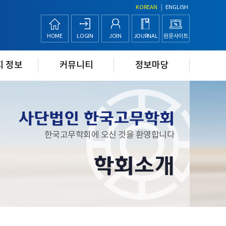
|
KOREAN
ENGLISH
HOME
LOGIN
JOIN
JOURNAL
원문사이트
지 정보
커뮤니티
정보마당
사단법인 한국고무학회
한국고무학회에 오신 것을 환영합니다
학회소개