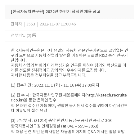
[한국자동차연구원] 2022년 하반기 정직원 채용 공고
관리자
|
3553
|
2022-11-07 11:00:46
첨부파일 (2)
한국자동차연구원은 국내 유일의 자동차 전문연구기관으로 끊임없는 연
구와 노력으로 자동차 산업의 발전을 이끌어온 글로벌 R&D 중심 연구기
관입니다.
자동차 산업의 변화와 미래핵심기술 연구를 위하여 창의와 혁신으로 미
래를 선도할 진취적이고 창의적인 우수인재를 모집합니다.
자세한 내용은 첨부파일을 참고 부탁드립니다.
(1) 접수기간 : 2022. 11. 1 (화) - 11. 16 (수) 17:00까지
(2) 접 수 처 : 한국자동차연구원 채용홈페이지(
http://katech.recruite
r.co.kr
)을 통한 온라인 접수
※ 온라인 접수만 가능하며, 원활한 응시원서 접수를 위하여 마감시간보
다 여유있게 접수 요망
(3) 담당부서 : (31214) 충남 천안시 동남구 풍세면 풍세로 303
한국자동차연구원 인재경영실 (☎ 041 – 559 – 3053)
※ 채용 관련 제반 문의사항은 채용홈페이지의 Q&A 게시판 활용 요망