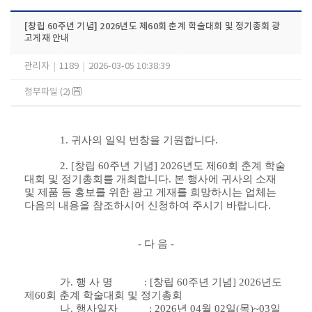
[창립 60주년 기념] 2026년도 제60회 춘계 학술대회 및 정기총회 광
고게재 안내
관리자
|
1189
|
2026-03-05 10:38:39
첨부파일 (2)
1.
귀사의 일익 번창을 기원합니다
.
2. [
창립
60
주년 기념
] 2026
년도 제
60
회 춘계 학술
대회 및 정기총회를 개최합니다
.
본 행사에 귀사의 소재
및 제품 등 홍보를 위한 광고 게재를 희망하시는 업체는
다음의 내용을 참조하시어 신청하여 주시기 바랍니다
.
-
다 음
-
가
.
행 사 명
: [
창립
60
주년 기념
] 2026
년도
제
60
회 춘계 학술대회 및 정기총회
나
.
행사일자
: 2026
년
04
월
02
일
(
목
)~03
일