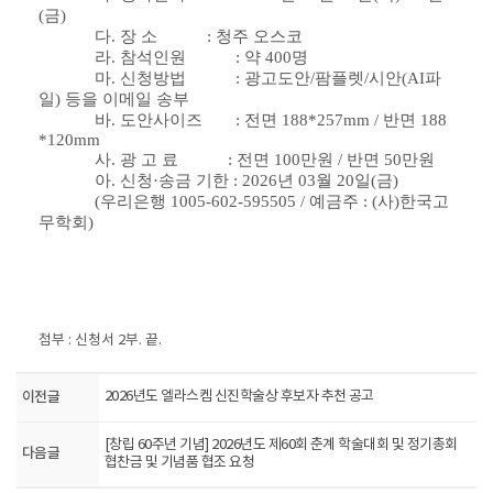
(
금
)
다
.
장 소
:
청주 오스코
라
.
참석인원
:
약
400
명
마
.
신청방법
:
광고도안
/
팜플렛
/
시안
(AI
파
일
)
등을 이메일 송부
바
.
도안사이즈
:
전면
188*257mm /
반면
188
*120mm
사
.
광 고 료
:
전면
100
만원
/
반면
50
만원
아
.
신청
·
송금 기한
: 2026
년
03
월
20
일
(
금
)
(
우리은행
1005-602-595505 /
예금주
: (
사
)
한국고
무학회
)
첨부
:
신청서
2
부
.
끝
.
이전글
2026년도 엘라스켐 신진학술상 후보자 추천 공고
[창립 60주년 기념] 2026년도 제60회 춘계 학술대회 및 정기총회
다음글
협찬금 및 기념품 협조 요청