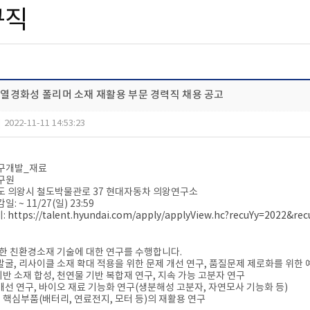
구직
 열경화성 폴리머 소재 재활용 부문 경력직 채용 공고
|
2022-11-11 14:53:23
연구개발_재료
구원​
기도 의왕시 철도박물관로 37 현대자동차 의왕연구소
: ~ 11/27(일) 23:59
세:
https://talent.hyundai.com/apply/applyView.hc?recuYy=2022&re
한 친환경소재 기술에 대한 연구를 수행합니다.
 발굴, 리사이클 소재 확대 적용을 위한 문제 개선 연구, 품질문제 제로화를 위한
기반 소재 합성, 천연물 기반 복합재 연구, 지속 가능 고분자 연구
A 개선 연구, 바이오 재료 기능화 연구(생분해성 고분자, 자연모사 기능화 등)
 핵심부품(배터리, 연료전지, 모터 등)의 재활용 연구