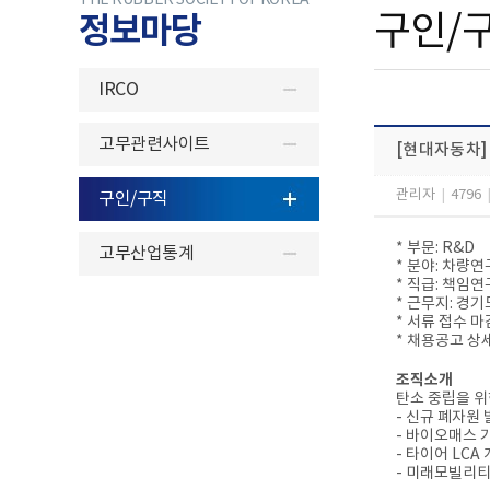
THE RUBBER SOCIETY OF KOREA
정보마당
구인/
IRCO
고무관련사이트
[현대자동차]
관리자
|
4796
구인/구직
* 부문: R&D
고무산업통계
* 분야: 차량
* 직급: 책임연
* 근무지: 경
* 서류 접수 마감일
* 채용공고 상
조직소개
탄소 중립을 위
- 신규 폐자원
- 바이오매스 
- 타이어 LC
- 미래모빌리티