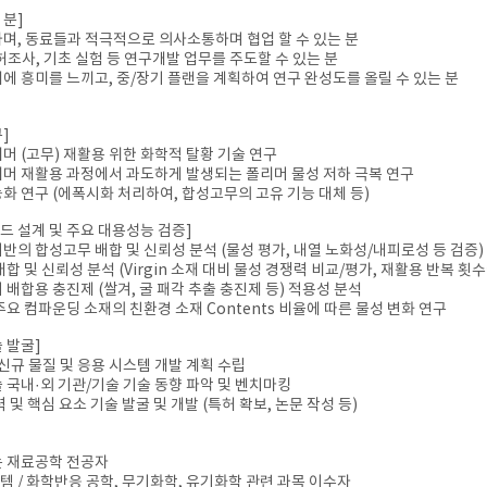
 분]
하며, 동료들과 적극적으로 의사소통하며 협업 할 수 있는 분
특허조사, 기초 실험 등 연구개발 업무를 주도할 수 있는 분
제에 흥미를 느끼고, 중/장기 플랜을 계획하여 연구 완성도를 올릴 수 있는 분
]
리머 (고무) 재활용 위한 화학적 탈황 기술 연구
리머 재활용 과정에서 과도하게 발생되는 폴리머 물성 저하 극복 연구
능화 연구 (에폭시화 처리하여, 합성고무의 고유 기능 대체 등)
드 설계 및 주요 대용성능 검증]
s 기반의 합성고무 배합 및 신뢰성 분석 (물성 평가, 내열 노화성/내피로성 등 검증)
배합 및 신뢰성 분석 (Virgin 소재 대비 물성 경쟁력 비교/평가, 재활용 반복 횟수에
 배합용 충진제 (쌀겨, 굴 패각 추출 충진제 등) 적용성 분석
 주요 컴파운딩 소재의 친환경 소재 Contents 비율에 따른 물성 변화 연구
 발굴]
 신규 물질 및 응용 시스템 개발 계획 수립
술 국내·외 기관/기술 기술 동향 파악 및 벤치마킹
력 및 핵심 요소 기술 발굴 및 개발 (특허 확보, 논문 작성 등)
는 재료공학 전공자
템 / 화학반응 공학, 무기화학, 유기화학 관련 과목 이수자