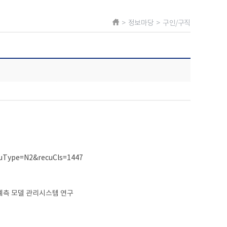
> 정보마당 > 구인/구직
cuType=N2&recuCls=1447​
 예측 모델 관리시스템 연구