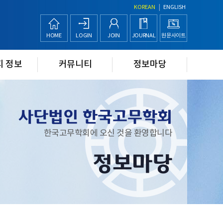
|
KOREAN
ENGLISH
HOME
LOGIN
JOIN
JOURNAL
원문사이트
지 정보
커뮤니티
정보마당
사단법인 한국고무학회
한국고무학회에 오신 것을 환영합니다
정보마당