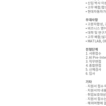
• 신입 박사 
• 고무 배합/합
• 현대자동차가
우대사항
• 고분자합성,
• 비즈니스 영어
• 대학 및 연
• 고무 배합/
• MATLAB,
전형단계
1. 서류접수
2. AI Pre-Int
3. 직무면접
4. 종합면접
5. 신체검사
6. 입사
기타
· 지원서 접수
· 지원서의 내
· 취업보호대상
· 지원서 접수
· 해외여행에 