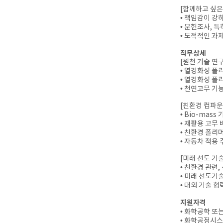
[함께하고 싶은
• 책임감이 강
• 문헌조사, 
• 도적적인 과
직무상세
[원천 기술 연구
• 열경화성 폴
• 열경화성 폴
• 천연고무 기
[친환경 컴파운
• Bio-mas
• 재활용 고무 
• 친환경 폴리머
• 자동차 적용
[미래 선도 기술
• 친환경 관련,
• 미래 선도기
• 대외 기술 협
지원자격
• 화학공학 또
• 화학공정시스