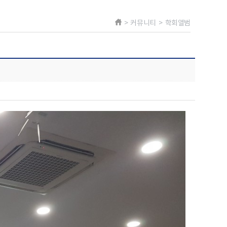
> 커뮤니티 > 학회앨범