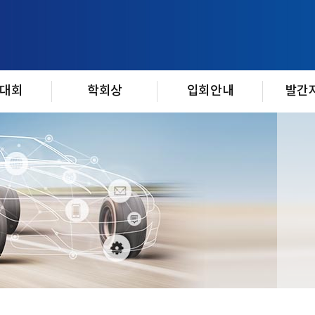
대회
학회상
입회안내
발간