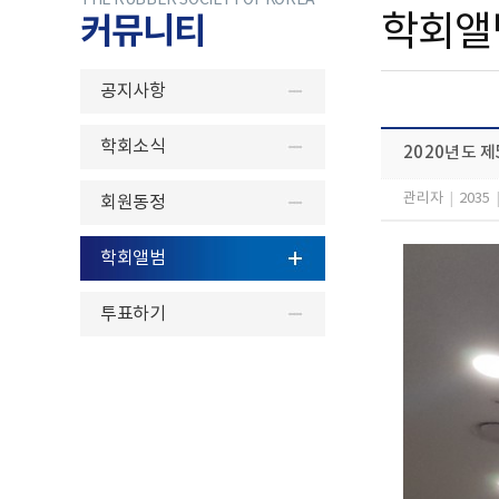
THE RUBBER SOCIETY OF KOREA
커뮤니티
학회앨
공지사항
학회소식
2020년도 
관리자
|
2035
회원동정
학회앨범
투표하기