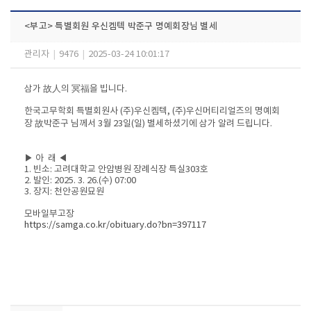
<부고> 특별회원 우신켐텍 박준구 명예회장님 별세
관리자
|
9476
|
2025-03-24 10:01:17
삼가 故人의 冥福을 빕니다.
한국고무학회 특별회원사 (주)우신켐텍, (주)우신머티리얼즈의 명예회
장​ 故박준구 님께서 3월 23일(일) 별세하셨기에 삼가 알려 드립니다.​
▶ 아 래 ◀
1. 빈소: 고려대학교 안암병원 장례식장 특실303호
2. 발인: 2025. 3. 26.(수) 07:00
3. 장지: 천안공원묘원
모바일부고장
https://samga.co.kr/obituary.do?bn=397117